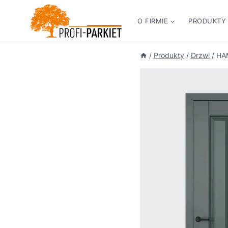
Przejdź
do
O FIRMIE
PRODUKTY
treści
/
Produkty
/
Drzwi
/
HA