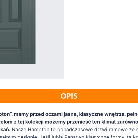
OPIS
ton”, mamy przed oczami jasne, klasyczne wnętrza, pełne
delom z tej kolekcji możemy przenieść ten klimat zarów
zkań.
Nasze Hampton to ponadczasowe drzwi ramowe ze s
alnym designie. Jeśli lubią Państwo klasyczne formy, ta k