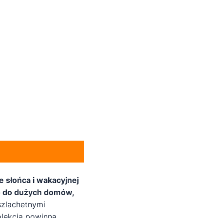
 słońca i wakacyjnej
no do dużych domów,
zlachetnymi
olekcja powinna