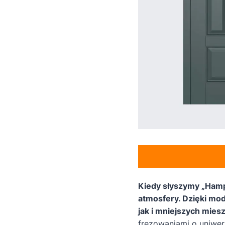
Kiedy słyszymy „Hamp
atmosfery. Dzięki mo
jak i mniejszych mies
frezowaniami o uniwers