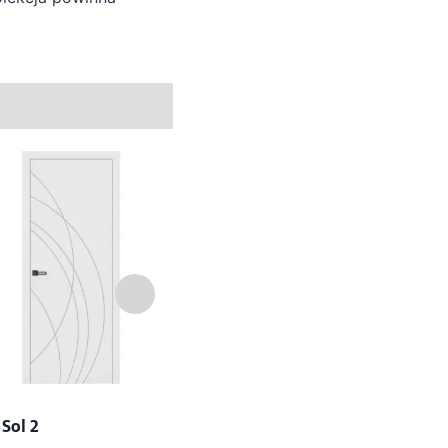
Sol 2
Drzwi Enter
Drzwi 