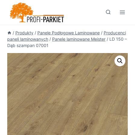
Przejdź
do
treści
/
Produkty
/
Panele Podłogowe Laminowane
/
Producenci
paneli laminowanych
/
Panele laminowane Meister
/
LD 150 –
Dąb szampan 07001