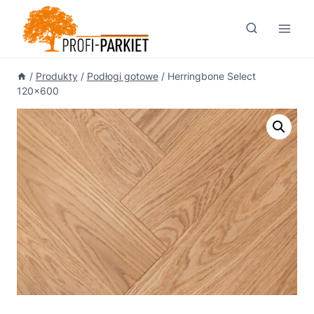
Przejdź
do
treści
/
Produkty
/
Podłogi gotowe
/
Herringbone Select
120×600