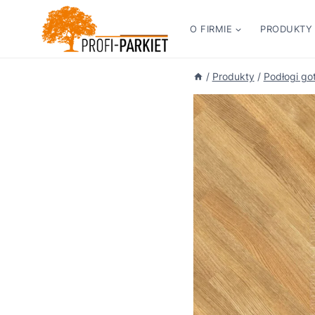
Przejdź
do
O FIRMIE
PRODUKTY
treści
/
Produkty
/
Podłogi go