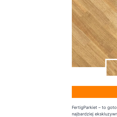
FertigParkiet – to go
najbardziej ekskluzywn