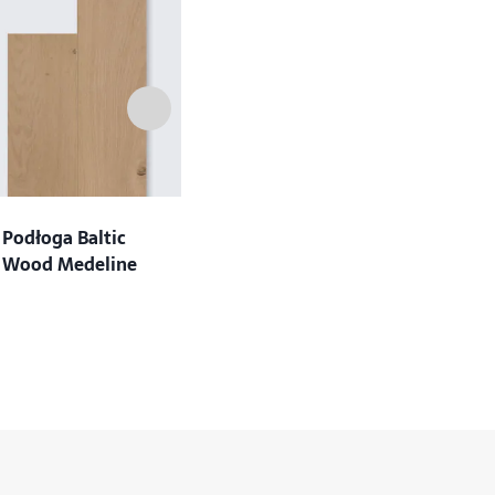
Podłoga Baltic
Podłoga Baltic
Podłog
Wood Medeline
Wood Grace
Wood 