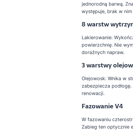
jednorodną barwą. Zna
występuje, brak w nim
8 warstw wytrzy
Lakierowanie: Wykończ
powierzchnię. Nie wym
doraźnych napraw.
3 warstwy olejo
Olejowosk: Wnika w st
zabezpiecza podłogę.
renowacji.
Fazowanie V4
W fazowaniu czterostr
Zabieg ten optycznie 