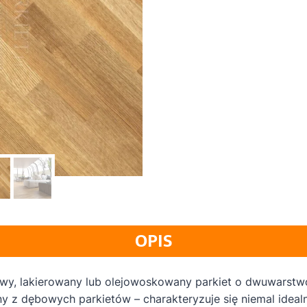
OPIS
towy, lakierowany lub olejowoskowany parkiet o dwuwarstwo
y z dębowych parkietów – charakteryzuje się niemal idealn