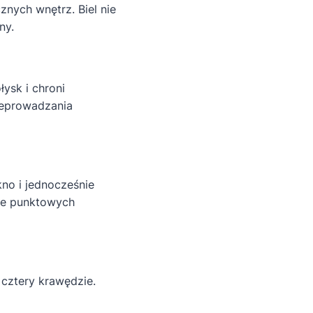
nych wnętrz. Biel nie
ny.
ysk i chroni
zeprowadzania
kno i jednocześnie
ie punktowych
cztery krawędzie.