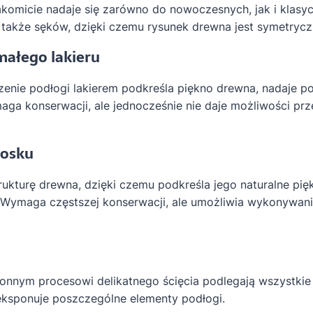
komicie nadaje się zarówno do nowoczesnych, jak i klasycz
 także sęków, dzięki czemu rysunek drewna jest symetrycz
małego lakieru
enie podłogi lakierem podkreśla piękno drewna, nadaje poł
aga konserwacji, ale jednocześnie nie daje możliwości pr
wosku
rukturę drewna, dzięki czemu podkreśla jego naturalne pię
 Wymaga częstszej konserwacji, ale umożliwia wykonywan
onnym procesowi delikatnego ścięcia podlegają wszystkie 
eksponuje poszczególne elementy podłogi.