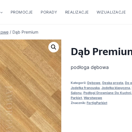
PROMOCJE
PORADY
REALIZACJE
WIZUALIZACJE
towe
/
Dąb Premium
Dąb Premiu
podłoga dębowa
Kategorii:
Dębowe
,
Deska prosta
,
Do p
Jodełka francuska
,
Jodełka klasyczna
,
Salonu
,
Podłogi Drewniane Do Kuchni
Parkiet
,
Warstwowe
Znacznik:
FertigParkiet