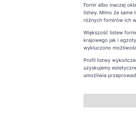
Fornir albo inaczej ok
listwy. Mimo że same 
różnych fornirów ich 
Większość listew forn
krajowego jak i egzoty
wykluczono możliwość
Profil listwy wykończ
uzyskujemy estetyczne
umożliwia przeprowadz