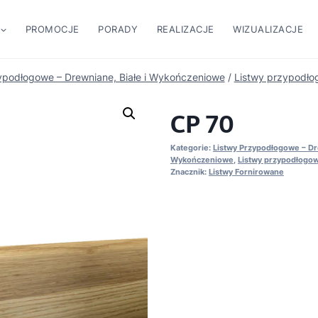
PROMOCJE
PORADY
REALIZACJE
WIZUALIZACJE
ypodłogowe – Drewniane, Białe i Wykończeniowe
/
Listwy przypodło
CP 70
Kategorie:
Listwy Przypodłogowe – Dre
Wykończeniowe
,
Listwy przypodłogow
Znacznik:
Listwy Fornirowane