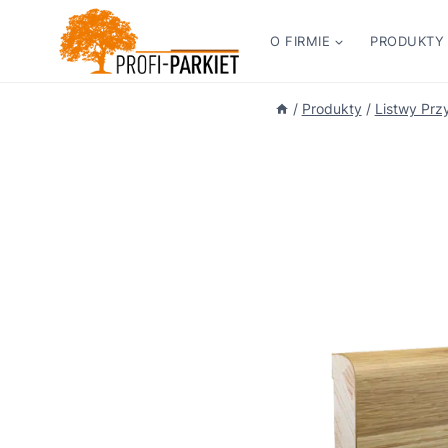
Przejdź
do
O FIRMIE
PRODUKTY
treści
/
Produkty
/
Listwy Prz