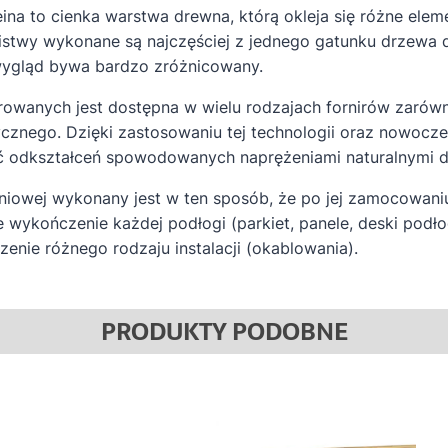
leina to cienka warstwa drewna, którą okleja się różne el
listwy wykonane są najczęściej z jednego gatunku drzewa 
wygląd bywa bardzo zróżnicowany.
irowanych jest dostępna w wielu rodzajach fornirów zarów
cznego. Dzięki zastosowaniu tej technologii oraz nowoczes
 odkształceń spowodowanych naprężeniami naturalnymi d
eniowej wykonany jest w ten sposób, że po jej zamocowan
 wykończenie każdej podłogi (parkiet, panele, deski podło
enie różnego rodzaju instalacji (okablowania).
PRODUKTY PODOBNE