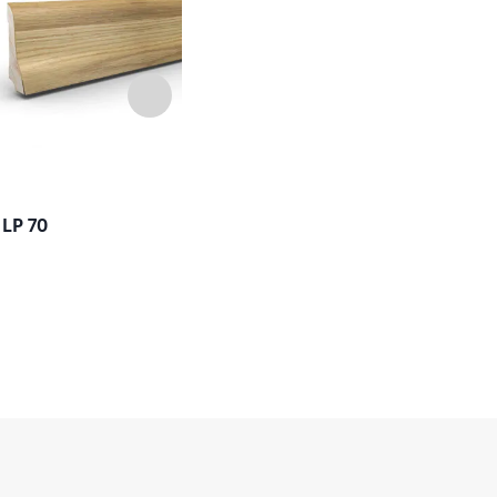
LP 70
CP 80
CP 80