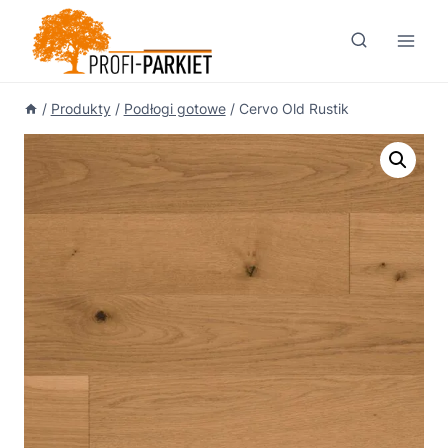
Przejdź
do
treści
/
Produkty
/
Podłogi gotowe
/
Cervo Old Rustik