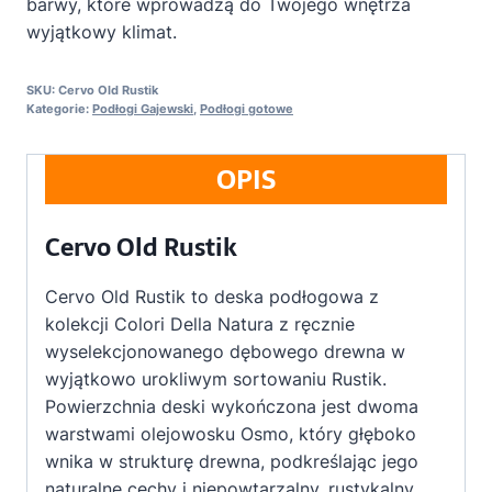
barwy, które wprowadzą do Twojego wnętrza
wyjątkowy klimat.
SKU:
Cervo Old Rustik
Kategorie:
Podłogi Gajewski
,
Podłogi gotowe
OPIS
Cervo Old Rustik
Cervo Old Rustik to deska podłogowa z
kolekcji Colori Della Natura z ręcznie
wyselekcjonowanego dębowego drewna w
wyjątkowo urokliwym sortowaniu Rustik.
Powierzchnia deski wykończona jest dwoma
warstwami olejowosku Osmo, który głęboko
wnika w strukturę drewna, podkreślając jego
naturalne cechy i niepowtarzalny, rustykalny