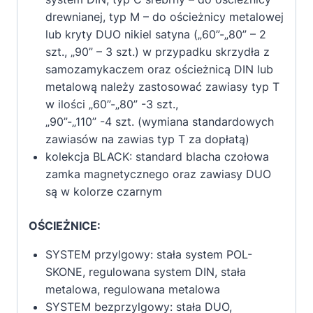
drewnianej, typ M – do ościeżnicy metalowej
lub kryty DUO nikiel satyna („60”-„80” – 2
szt., „90” – 3 szt.) w przypadku skrzydła z
samozamykaczem oraz ościeżnicą DIN lub
metalową należy zastosować zawiasy typ T
w ilości „60”-„80” -3 szt.,
„90”-„110” -4 szt. (wymiana standardowych
zawiasów na zawias typ T za dopłatą)
kolekcja BLACK: standard blacha czołowa
zamka magnetycznego oraz zawiasy DUO
są w kolorze czarnym
OŚCIEŻNICE:
SYSTEM przylgowy: stała system POL-
SKONE, regulowana system DIN, stała
metalowa, regulowana metalowa
SYSTEM bezprzylgowy: stała DUO,