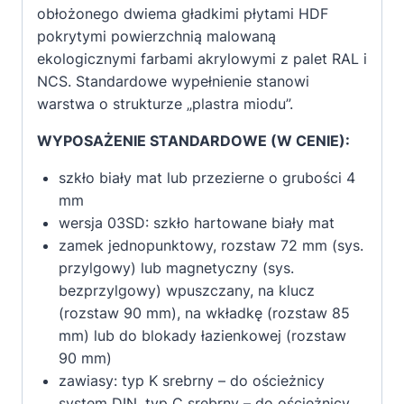
obłożonego dwiema gładkimi płytami HDF
pokrytymi powierzchnią malowaną
ekologicznymi farbami akrylowymi z palet RAL i
NCS. Standardowe wypełnienie stanowi
warstwa o strukturze „plastra miodu”.
WYPOSAŻENIE STANDARDOWE (W CENIE):
szkło biały mat lub przezierne o grubości 4
mm
wersja 03SD: szkło hartowane biały mat
zamek jednopunktowy, rozstaw 72 mm (sys.
przylgowy) lub magnetyczny (sys.
bezprzylgowy) wpuszczany, na klucz
(rozstaw 90 mm), na wkładkę (rozstaw 85
mm) lub do blokady łazienkowej (rozstaw
90 mm)
zawiasy: typ K srebrny – do ościeżnicy
system DIN, typ C srebrny – do ościeżnicy