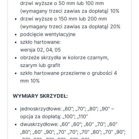
drzwi wyższe o 50 mm lub 100 mm
(wymagany trzeci zawias za dopłatą) 10%
drzwi wyższe o 150 mm lub 200 mm
(wymagany trzeci zawias za dopłatą) 20%
podcięcie wentylacyjne
szkło hartowane:
wersja 02, 04, 05
obrzeże skrzydła w kolorze czarnym,
szarym lub grafit
szkło hartowane przezierne o grubości 4
mm 10%
WYMIARY SKRZYDEŁ:
jednoskrzydłowe: „60”; „70”; „80”; „90” –
opcja za dopłatą: „100”; „110”
dwuskrzydłowe: „60” „60”; „60” „70”; „60”
„80”; „60” „90”; „70” „70”; „70” „80”; „70” „90”;