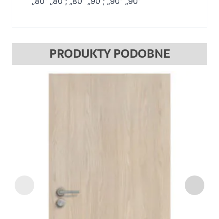
„80” „80”; „80” „90”; „90” „90”
PRODUKTY PODOBNE