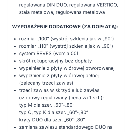
regulowana DIN DUO, regulowana VERTIGO,
stała metalowa, regulowana metalowa
WYPOSAŻENIE DODATKOWE (ZA DOPŁATĄ):
rozmiar „100” (wystrój szklenia jak w „90”)
rozmiar „110” (wystrój szklenia jak w „90”)
system REVES (wersja 00)
skrót rekuperacyjny bez dopłaty
wypełnienie z płyty wiórowej otworowanej
wypełnienie z płyty wiórowej pełnej
(zalecany trzeci zawias)
trzeci zawias w skrzydle lub zawias
czopowy regulowany (cena za 1 szt.):
typ M dla szer. „60”-„80”
typ C, typ K dla szer. „60”-„80”
kryty DUO dla szer. „60”-„80”
zamiana zawiasu standardowego DUO na