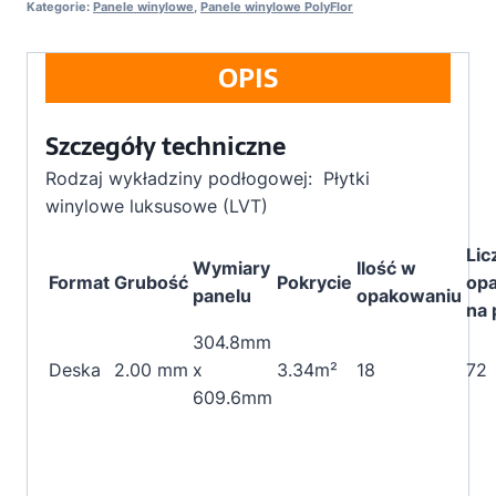
Kategorie:
Panele winylowe
,
Panele winylowe PolyFlor
OPIS
Szczegóły techniczne
Rodzaj wykładziny podłogowej:
Płytki
winylowe luksusowe (LVT)
Lic
Wymiary
Ilość w
Format
Grubość
Pokrycie
op
panelu
opakowaniu
na 
304.8mm
Deska
2.00 mm
x
3.34m²
18
72
609.6mm