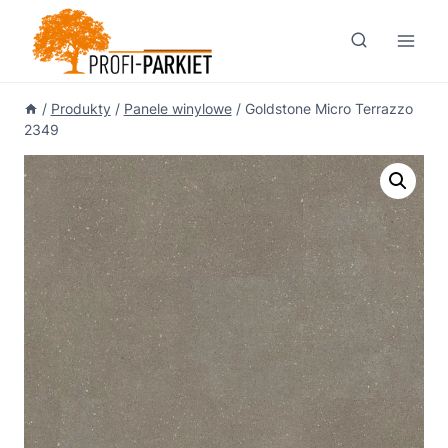
Przejdź
do
treści
/
Produkty
/
Panele winylowe
/
Goldstone Micro Terrazzo
2349